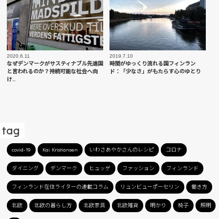
2020.6.11
2019.7.10
なぜデンマークがサスティナブル先進国
時間がゆっくり流れる国フィンラン
と言われるのか？持続可能な社会へ向
ド：「少なさ」がもたらす心のゆとり
け…
tag
covid-19
Kai Kristiansen
いわさあやかさんのレシピ
コロナ
ダイニング
デンマーク
ヒュッゲ
ファッション
フィンランド
フィンランド在住ライターの連載コラム
リュンビューポーセリン
働き方
北欧
北欧の暮らし方
北欧家具
北欧雑貨
明かり
椅子
照明