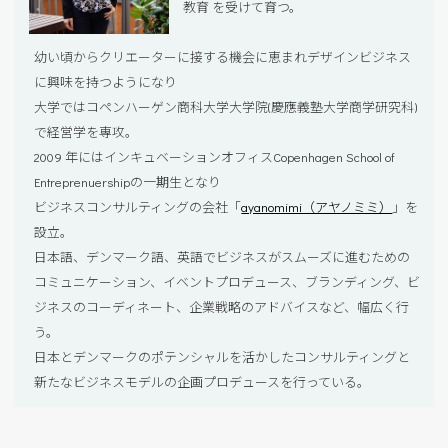
教育 を受けて育つ。
幼い頃からクリエーターに接する機会に恵まれデザインビジネス
に興味を持つようになり
大学ではコペンハーゲン商科大学大学院(慶應義塾大学商学研究科)
で経営学を専攻。
2009 年にはインキュベーションオフィスCopenhagen School of
Entreprenuershipの一期生となり
ビジネスコンサルティングの会社「
ayanomimi（アヤノミミ）
」を
設立。
日本語、デンマーク語、英語でビジネスがスムーズに進むための
コミュニケーション、イベントプロデュース、ブランディング、ビ
ジネスのコーディネート、企業戦略のアドバイスなど、幅広く行
う。
日本とデンマークのポテンシャルを活かしたコンサルティングと
新たなビジネスモデルの企画プロデュースを行っている。