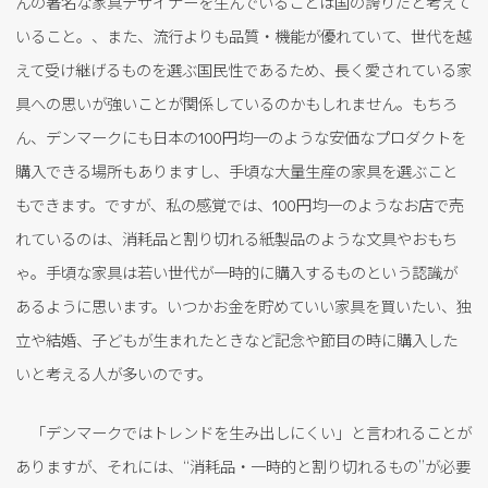
んの著名な家具デザイナーを生んでいることは国の誇りだと考えて
いること。、また、流行よりも品質・機能が優れていて、世代を越
えて受け継げるものを選ぶ国民性であるため、長く愛されている家
具への思いが強いことが関係しているのかもしれません。もちろ
ん、デンマークにも日本の100円均一のような安価なプロダクトを
購入できる場所もありますし、手頃な大量生産の家具を選ぶこと
もできます。ですが、私の感覚では、100円均一のようなお店で売
れているのは、消耗品と割り切れる紙製品のような文具やおもち
ゃ。手頃な家具は若い世代が一時的に購入するものという認識が
あるように思います。いつかお金を貯めていい家具を買いたい、独
立や結婚、子どもが生まれたときなど記念や節目の時に購入した
いと考える人が多いのです。
「デンマークではトレンドを生み出しにくい」と言われることが
ありますが、それには、“消耗品・一時的と割り切れるもの”が必要