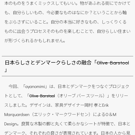
本のものをうまくミックスしてもいい。物があふれる街にでかけて
も、自分らしいもの、今必要なものはなにか？ということから軸
をぶらさずにいること。自分の本当に好きなもの、しっくりくる
ものに出会うプロセスそのものを楽しむことで、自分らしい住まい
が形づくられるかもしれません。
日本らしさとデンマークらしさの融合「
Olive Barstool
」
今回、「ayanomimi」は、日本とデンマークをつなぐプロジェク
トとして、「
Olive Barstool
（オリーブ バー スツール）」をリリー
スしました。デザインは、家具デザイナー岡村 孝とErik
Marquardsen（エリック・マークワードセン）によるO＆M
Design。良質な木製の脚と丸くて柔らかなシートが特徴で、日本と
デンマーク、それぞれの良さが表現されています。日本の人から見