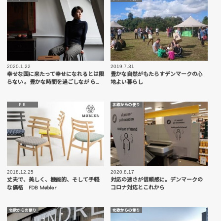
2020.1.22
2019.7.31
幸せな国に来たって幸せになれるとは限
豊かな自然がもたらすデンマークの心
らない 。豊かな時間を過ごしなが ら…
地よい暮らし
P R
北欧からの便り
2018.12.25
2020.8.17
丈夫で、美しく、機能的、そして手軽
対応の速さが信頼感に。デンマークの
な価格 FDB Møbler
コロナ対応とこれから
北欧からの便り
北欧からの便り