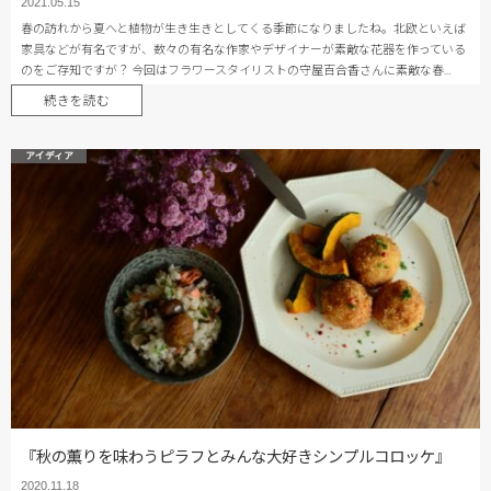
2021.05.15
春の訪れから夏へと植物が生き生きとしてくる季節になりましたね。北欧といえば
家具などが有名ですが、数々の有名な作家やデザイナーが素敵な花器を作っている
のをご存知ですが？ 今回はフラワースタイリストの守屋百合香さんに素敵な春…
続きを読む
アイディア
『秋の薫りを味わうピラフとみんな大好きシンプルコロッケ』
2020.11.18