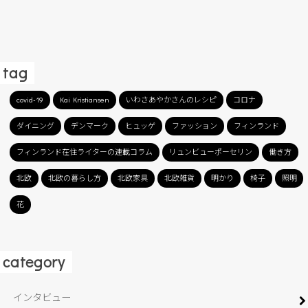
tag
covid-19
Kai Kristiansen
いわさあやかさんのレシピ
コロナ
ダイニング
デンマーク
ヒュッゲ
ファッション
フィンランド
フィンランド在住ライターの連載コラム
リュンビューポーセリン
働き方
北欧
北欧の暮らし方
北欧家具
北欧雑貨
明かり
椅子
照明
花
category
インタビュー