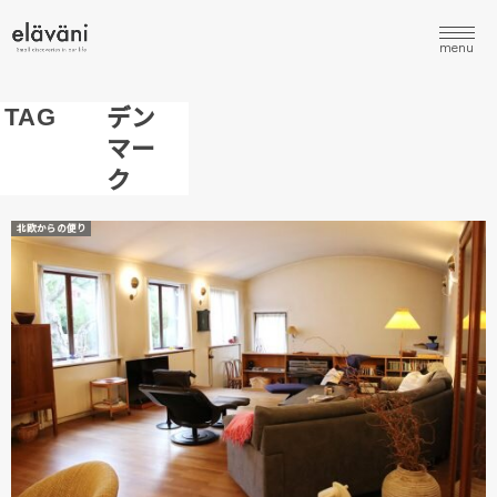
menu
デン
TAG
マー
ク
北欧からの便り