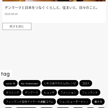
デンマークと日本をつなぐ くらしと、住まいと、日々のこと。
2019.09.04
続きを読む
tag
covid-19
Kai Kristiansen
いわさあやかさんのレシピ
コロナ
ダイニング
デンマーク
ヒュッゲ
ファッション
フィンランド
フィンランド在住ライターの連載コラム
リュンビューポーセリン
働き方