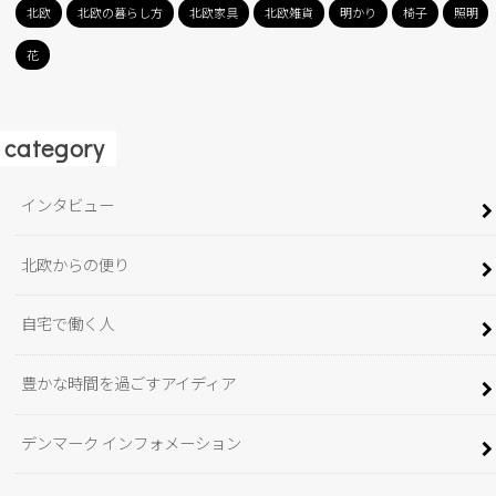
北欧
北欧の暮らし方
北欧家具
北欧雑貨
明かり
椅子
照明
花
category
インタビュー
北欧からの便り
自宅で働く人
豊かな時間を過ごすアイディア
デンマーク インフォメーション